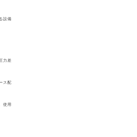
る設備
圧力差
ース配
。使用