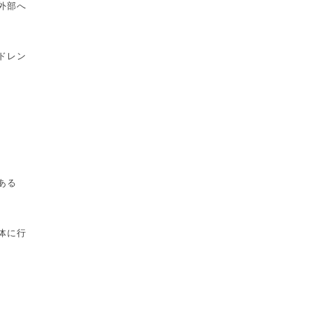
外部へ
ドレン
ある
体に行