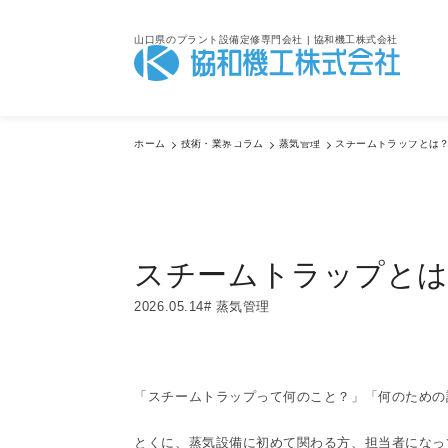
山口県のプラント設備定修専門会社 | 協和機工株式会社
Colum
ホーム
技術・業界コラム
蒸気管理
スチームトラップとは
技術・業界コラム
スチームトラップとは
2026.05.14
蒸気管理
「スチームトラップって何のこと？」「何のための
とくに、蒸気設備に初めて関わる方、担当者になっ