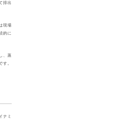
て排出
は現場
続的に
し、蒸
です。
イナミ