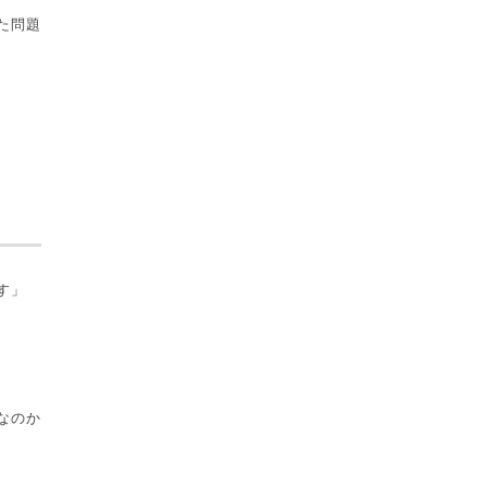
た問題
す」
なのか