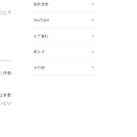
蒸気管理
にして
YouTube
エア漏れ
省エネ
その他
に作動
は多数
いとい