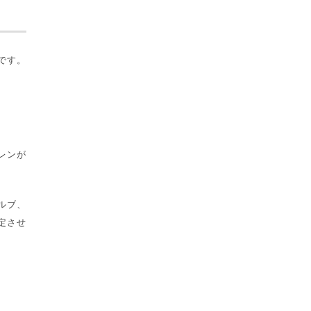
です。
レンが
ルブ、
定させ