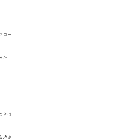
フロー
るた
ときは
を抜き