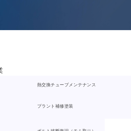
業
熱交換チューブメンテナンス
プラント補修塗装
ボルト破断復旧（モミ取り）