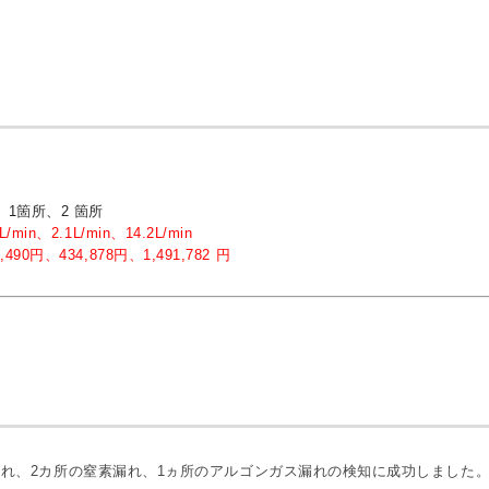
1箇所、2 箇所
9L/min、2.1L/min、14.2L/min
4,490円、434,878円、1,491,782 円
漏れ、2カ所の窒素漏れ、1ヵ所のアルゴンガス漏れの検知に成功しました