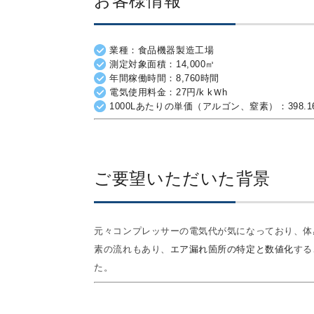
お客様情報
業種：食品機器製造工場
測定対象面積：14,000㎥
年間稼働時間：8,760時間
電気使用料金：27円/k kＷh
1000Lあたりの単価（アルゴン、窒素）：398.16円/1
ご要望いただいた背景
元々コンプレッサーの電気代が気になっており、体
素の流れもあり、
エア漏れ箇所の特定と数値化
する
た。