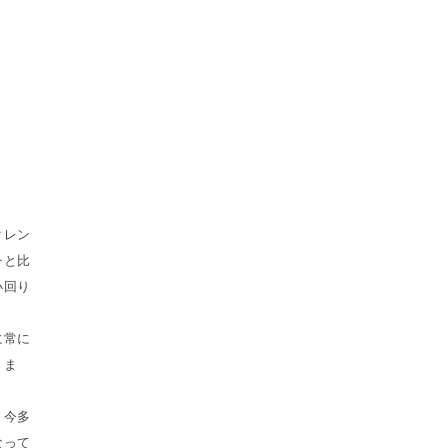
クレン
チと比
小回り
に常に
りま
、今多
なって