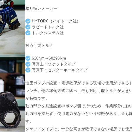
取り扱いメーカー
HYTORC（ハイトーク社）
ラピードトルク社
トルクシステム社
対応可能トルク
626Nm～50293Nm
写真上：ソケットタイプ
写真下：センターホールタイプ
油圧ポンプの設置・電源確保ができる現場で使用ができる
レンチ。他の稼働方式に比べ、最も対応可能トルクが大き
が特徴です。
動力部分を別途設置のポンプ側で持つため、作業部分にお
動力部を持たず、使用電力がないという特徴があり、音も
す。
ソケットタイプは、十分な高さが確保できない場所でも使