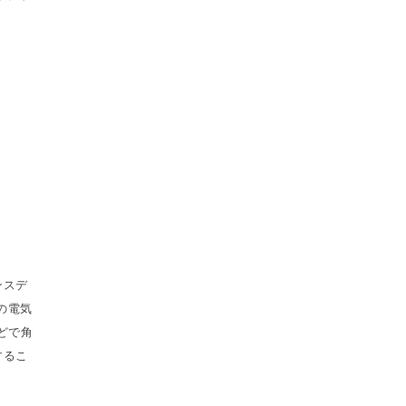
ンスデ
の電気
どで角
するこ