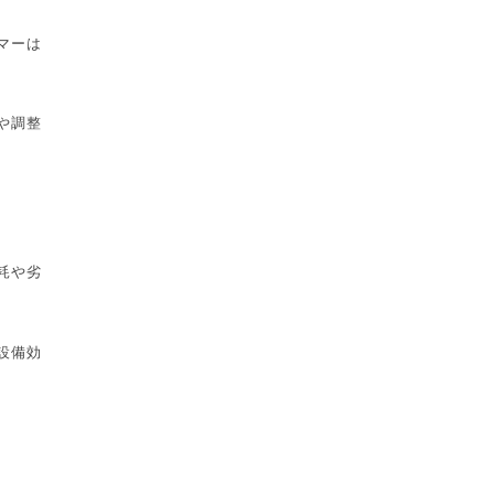
マーは
や調整
耗や劣
設備効