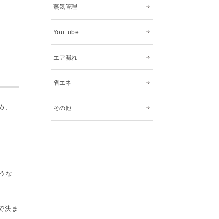
蒸気管理
YouTube
エア漏れ
省エネ
め、
その他
うな
で決ま