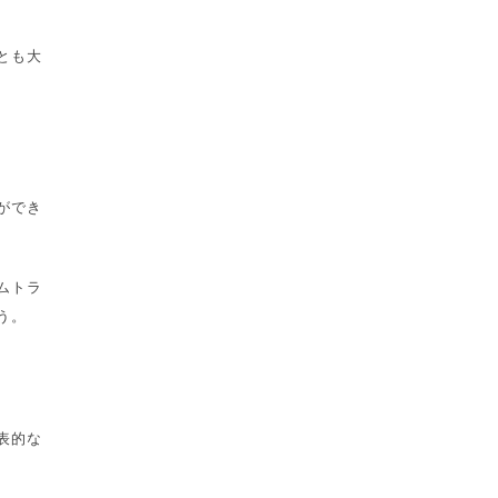
とも大
ができ
ムトラ
う。
表的な