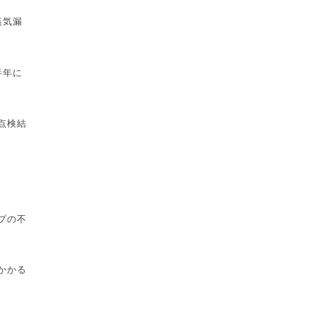
蒸気漏
半年に
点検結
プの不
かかる