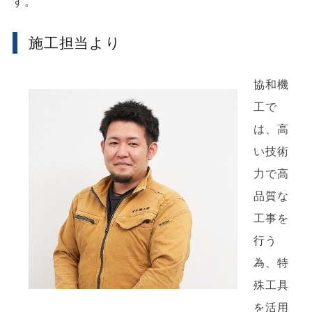
す。
施工担当より
協和機
工で
は、高
い技術
力で高
品質な
工事を
行う
為、特
殊工具
を活用