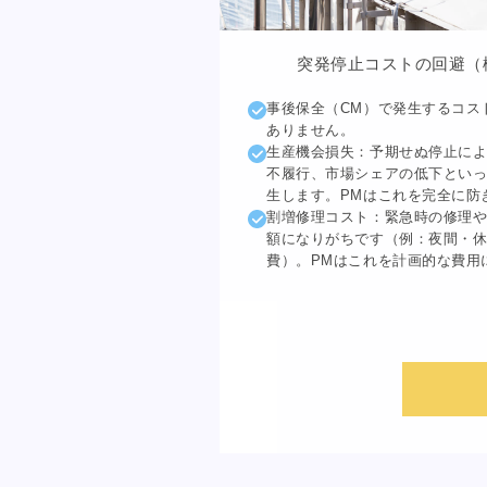
突発停止コストの回避
（
事後保全（CM）で発生するコス
ありません。
生産機会損失：予期せぬ停止に
不履行、市場シェアの低下とい
生します。PMはこれを完全に防
割増修理コスト：緊急時の修理
額になりがちです（例：夜間・
費）。PMはこれを計画的な費用