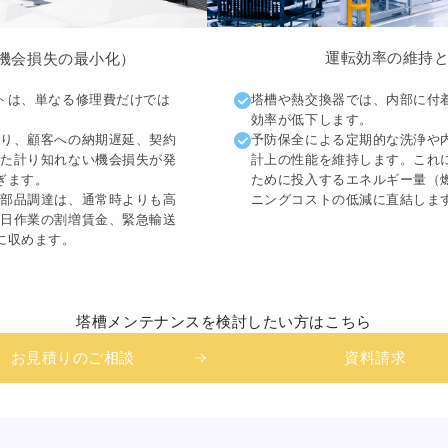
運転効率の維持
機会損失の最小化）
塔槽や熱交換器では、内部に付
トは、単なる修理費だけでは
効率が低下します。
予防保全による定期的な洗浄や
より、顧客への納期遅延、契約
計上の性能を維持します。これ
った計り知れない機会損失が発
ために投入するエネルギー量（
ぎます。
ニングコストの低減に直結しま
や部品調達は、通常時よりも高
休日作業の割増賃金、緊急輸送
に収めます。
塔槽メンテナンスを
検討したい方はこちら
お見積りのご相談
資料請求