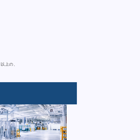
）
す」以上の、