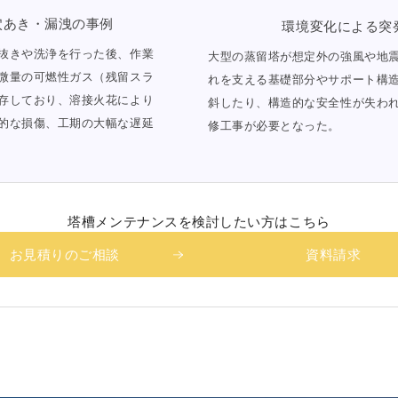
穴あき・漏洩の事例
環境変化による突
抜きや洗浄を行った後、作業
大型の蒸留塔が想定外の強風や地
微量の可燃性ガス（残留スラ
れを支える基礎部分やサポート構
存しており、溶接火花により
斜したり、構造的な安全性が失わ
的な損傷、工期の大幅な遅延
修工事が必要となった。
塔槽メンテナンスを
検討したい方はこちら
お見積りのご相談
資料請求