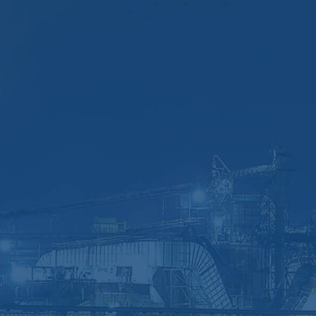
プラント補修塗装（染めQ）
スチームセーバー
経営方針・企業理念
SDGsへの取り組み
地域貢献
健康経営
協和機工が選ばれる理由
安心・安全への取り組み
専用工具ラインナップ
トルクレンチ
ナットスプリッター
倍力レンチ
ハイドロエクストラクター
チューブリークテスター
メカニカルプラグ