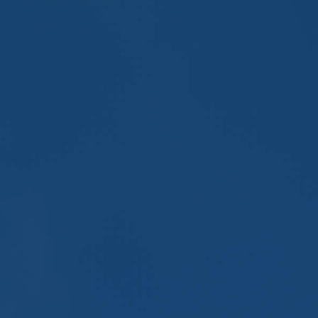
プラントメンテナンス事業
熱交換機器メンテナンス
熱交換チューブメンテナンス
定期修理工事（SDM）
塔槽メンテナンス
プラント補修塗装
特殊工具を用いたメンテナンス
KRAIS（クライス）チューブメンテナンス工具
ボルト破断復旧（モミ取り）
工事経歴
ファシリティソリューション事業
エア漏れ検査
電力の見える化（ENIMAS／エニマス）