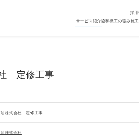
採用
e
サービス紹介
協和機工の強み
施工
社 定修工事
石油株式会社 定修工事
石油株式会社