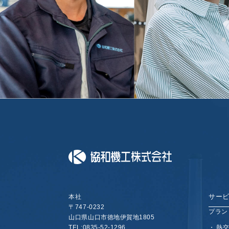
サー
本社
〒747-0232
プラン
山口県山口市
徳地伊賀地1805
熱
TEL:0835-52-1296