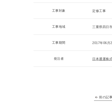
工事対象
定修工事
工事地域
三重県四日
工事期間
2017年06月
発注者
日本通運株
前の記