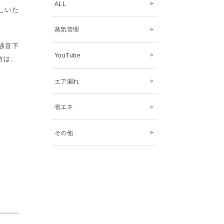
ALL
しいた
蒸気管理
騒音下
YouTube
方は、
エア漏れ
省エネ
その他