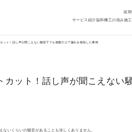
採用
n
サービス紹介
協和機工の強み
施工
トカット！話し声が聞こえない騒音下でも複数のエア漏れを検知した事例
ストカット！話し声が聞こえない
えないくらいの騒音があることも珍しくありません。