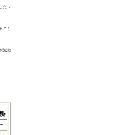
したレ
ること
削減効