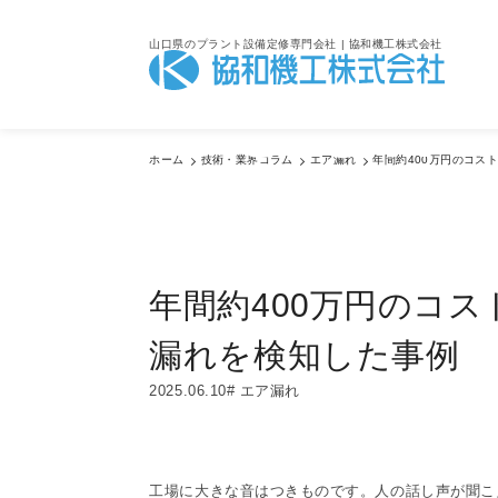
山口県のプラント設備定修専門会社 | 協和機工株式会社
Colum
ホーム
技術・業界コラム
エア漏れ
年間約400万円のコス
技術・業界コラム
年間約400万円のコ
漏れを検知した事例
2025.06.10
エア漏れ
工場に大きな音はつきものです。人の話し声が聞こ