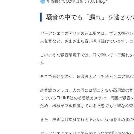
年間推定CO
2
排出量：70,814kg/年
騒音の中でも「漏れ」を逃さな
ガーデンエクステリア製造工場では、プレス機やシ
火花音など、さまざまな音が鳴り続けています。コ
このような騒音環境下では、耳で聞いてエア漏れを
ん。
そこで有効なのが、超音波カメラを使ったエア漏れ
超音波カメラは、人の耳には聞こえない高周波の音
っているFLUKE社の超音波カメラは、周囲の騒
ため、機械がフル稼働している状態でも正確な検査
また、検査は非接触で行えるため、設備を止めずに
ガーデンエクステリア製造のように大型設備が多く