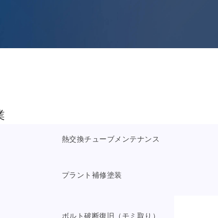
業
熱交換チューブメンテナンス
プラント補修塗装
ボルト破断復旧（モミ取り）