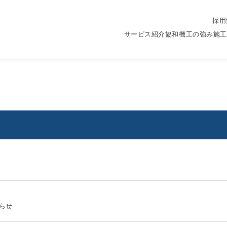
採用
ation
サービス紹介
協和機工の強み
施工
らせ