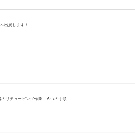
025へ出展します！
復水器のリチュービング作業 ６つの手順